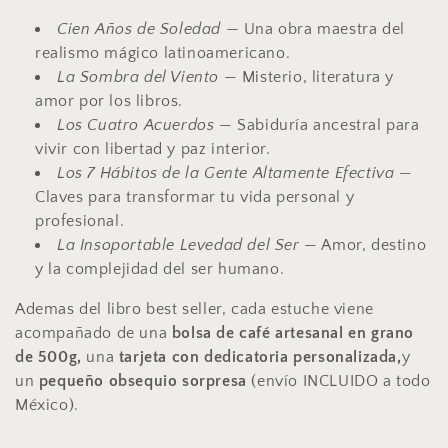
n
Cien Años de Soledad
— Una obra maestra del
:
realismo mágico latinoamericano.
La Sombra del Viento
— Misterio, literatura y
amor por los libros.
Los Cuatro Acuerdos
— Sabiduría ancestral para
vivir con libertad y paz interior.
Los 7 Hábitos de la Gente Altamente Efectiva
—
Claves para transformar tu vida personal y
profesional.
La Insoportable Levedad del Ser
— Amor, destino
y la complejidad del ser humano.
Ademas del libro best seller, c
ada estuche viene
acompañado de una
bolsa de café artesanal en grano
de 500g,
una
tarjeta con dedicatoria personalizada,
y
un
pequeño obsequio sorpresa
(envío INCLUIDO a todo
México).