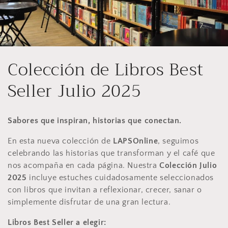
C
Colección de Libros Best
o
Seller Julio 2025
l
Sabores que inspiran, historias que conectan.
e
En esta nueva colección de
LAPSOnline
, seguimos
c
celebrando las historias que transforman y el café que
nos acompaña en cada página. Nuestra
Colección Julio
c
2025
incluye estuches cuidadosamente seleccionados
i
con libros que invitan a reflexionar, crecer, sanar o
simplemente disfrutar de una gran lectura.
ó
Libros Best Seller a elegir: