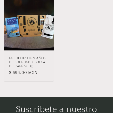
ESTUCHE: CIEN AÑOS
DE SOLEDAD + BOLSA
DE CAFÉ 500g.
Precio
$ 693.00 MXN
habitual
Suscríbete a nuestro