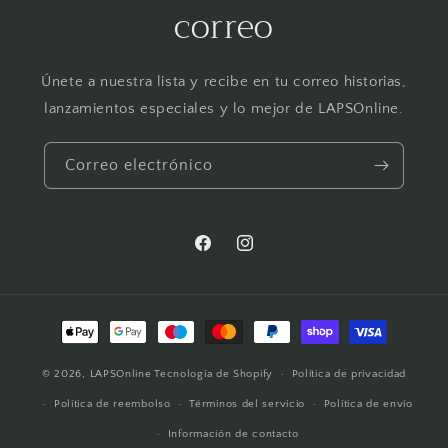
correo
Únete a nuestra lista y recibe en tu correo historias,
lanzamientos especiales y lo mejor de LAPSOnline.
Correo electrónico
Facebook
Instagram
Formas
de
© 2026,
LAPSOnline
Tecnología de Shopify
pago
Política de privacidad
Política de reembolso
Términos del servicio
Política de envío
Información de contacto