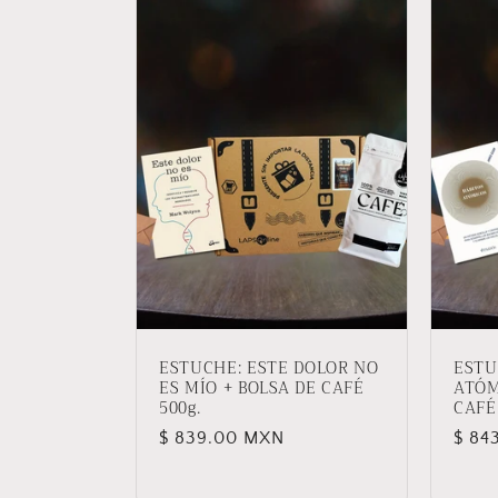
ESTUCHE: ESTE DOLOR NO
ESTU
ES MÍO + BOLSA DE CAFÉ
ATÓM
500g.
CAFÉ
Precio
$ 839.00 MXN
Prec
$ 84
habitual
habit