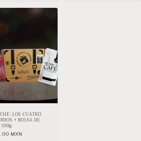
CHE: LOS CUATRO
RDOS + BOLSA DE
 500g.
io
5.00 MXN