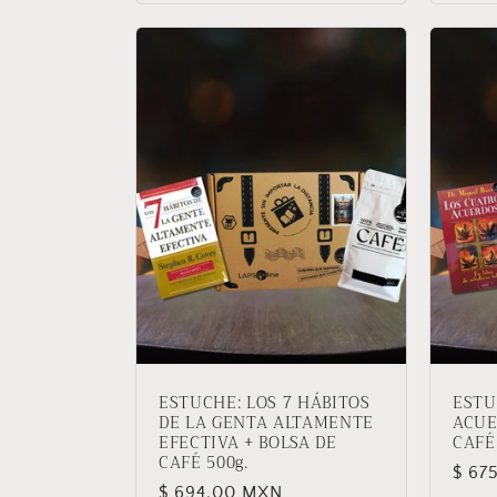
ESTUCHE: LOS 7 HÁBITOS
ESTU
DE LA GENTA ALTAMENTE
ACUE
EFECTIVA + BOLSA DE
CAFÉ
CAFÉ 500g.
Prec
$ 67
Precio
$ 694.00 MXN