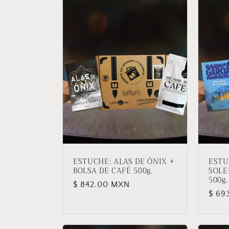
e
c
c
i
ó
n
ESTUCHE: ALAS DE ÓNIX +
ESTU
:
BOLSA DE CAFÉ 500g.
SOLE
500g.
Precio
$ 842.00 MXN
Prec
$ 69
habitual
habit